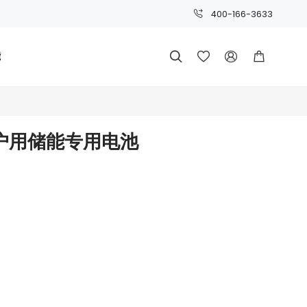
400-166-3633
能




Ah 户用储能专用电池